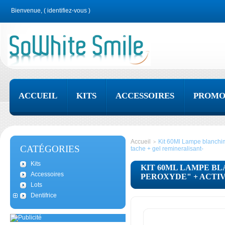
Bienvenue, (
identifiez-vous
)
ACCUEIL
KITS
ACCESSOIRES
PROMO
Accueil
Kit 60Ml Lampe blanchime
>
CATÉGORIES
tache + gel remineralisant-
Kits
KIT 60ML LAMPE B
Accessoires
PEROXYDE" + ACTIV
Lots
Dentifrice