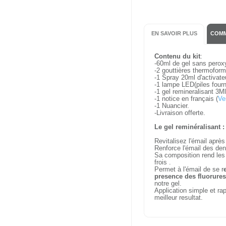
EN SAVOIR PLUS
COMM
Contenu du kit
:
-60ml de gel sans perox
-2 gouttières thermoform
-1 Spray 20ml d'activateu
-1 lampe LED(piles fourn
-1 gel remineralisant 3Ml
-1 notice en français (
Ve
-1 Nuancier.
-Livraison offerte.
Le gel reminéralisant :
Revitalisez l'émail aprè
Renforce l'émail des den
Sa composition rend le
frois .
Permet à l'émail de se r
presence des fluorures
notre gel.
Application simple et ra
meilleur resultat.