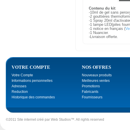
Contenu du kit
:
-10ml de gel sans perox
-2 gouttières thermoform
-1 Spray 20ml d'activateu
-1 lampe LED(piles fourn
-1 notice en français (
Ve
-1 Nuancier.
-Livraison offerte.
VOTRE COMPTE
NOS OFFRES
Votre Compte
Nouveaux produits
Informations personnelles
Meilleures ventes
Adresses
Promotions
Reduction
Fabricants
Historique des commandes
Fournisseurs
©2011 Site internet créé par
Web Studios
™. All rights reserved