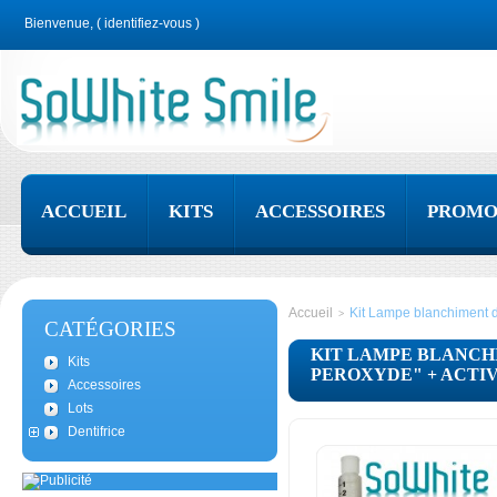
Bienvenue, (
identifiez-vous
)
ACCUEIL
KITS
ACCESSOIRES
PROMO
Accueil
Kit Lampe blanchiment de
>
CATÉGORIES
KIT LAMPE BLANCH
Kits
PEROXYDE" + ACTIV
Accessoires
Lots
Dentifrice