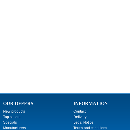
OUR OFFERS
INFORMATION
New products
Contact
Top sellers
Delivery
Specials
Legal Notice
Manufacturers
Terms and conditions