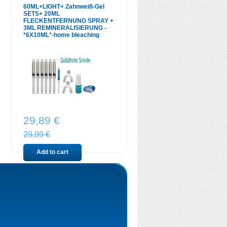
60ML+LIGHT+ Zahnweiß-Gel
SETS+ 20ML
FLECKENTFERNUNG SPRAY +
3ML REMINERALISIERUNG -
*6X10ML*-home bleaching
29,89 €
29,99 €
Add to cart