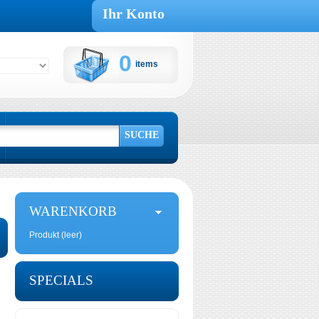
Ihr Konto
0
items
Warenkorb:
SUCHE
WARENKORB
Produkt
(leer)
SPECIALS