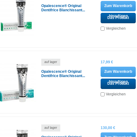
Opalescence® Original
Zum Warenkorb
Dentifrice Blanchissant...
hinzufügen
Das Produkt
ansehen
Vergleichen
auf lager
17,99 €
Opalescence® Original
Zum Warenkorb
Dentifrice Blanchissant...
hinzufügen
Das Produkt
ansehen
Vergleichen
auf lager
130,00 €