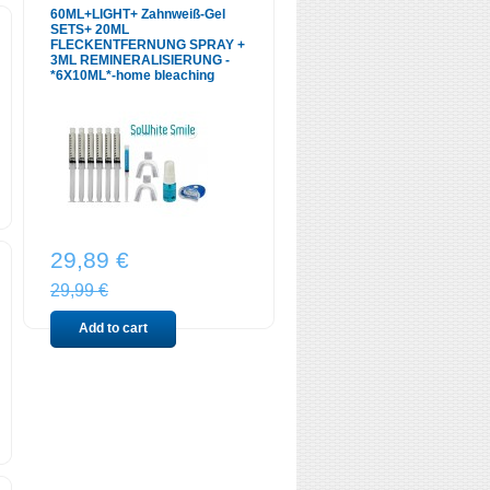
60ML+LIGHT+ Zahnweiß-Gel
SETS+ 20ML
FLECKENTFERNUNG SPRAY +
3ML REMINERALISIERUNG -
*6X10ML*-home bleaching
29,89 €
29,99 €
Add to cart