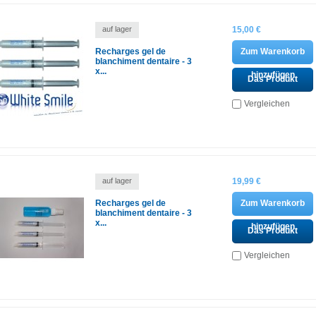
auf lager
15,00 €
Recharges gel de
Zum Warenkorb
blanchiment dentaire - 3
x...
hinzufügen
Das Produkt
ansehen
Vergleichen
auf lager
19,99 €
Recharges gel de
Zum Warenkorb
blanchiment dentaire - 3
x...
hinzufügen
Das Produkt
ansehen
Vergleichen