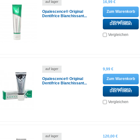
auf lager
16,99 €
Opalescence® Original
Zum Warenkorb
Dentifrice Blanchissant...
hinzufügen
Das Produkt
ansehen
Vergleichen
auf lager
9,99 €
Opalescence® Original
Zum Warenkorb
Dentifrice Blanchissant...
hinzufügen
Das Produkt
ansehen
Vergleichen
auf lager
120,00 €