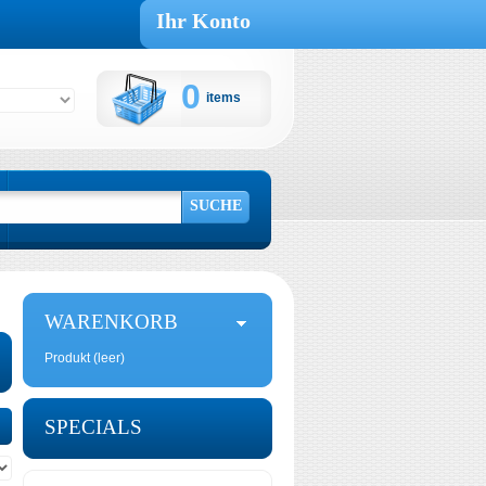
Ihr Konto
0
items
Warenkorb:
SUCHE
WARENKORB
Produkt
(leer)
SPECIALS