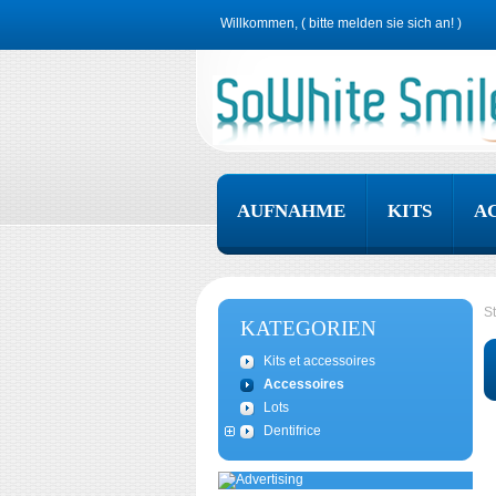
Willkommen, (
bitte melden sie sich an!
)
AUFNAHME
KITS
A
St
KATEGORIEN
Kits et accessoires
Accessoires
Lots
Dentifrice