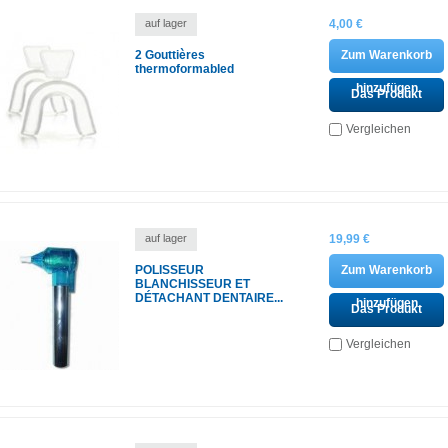
auf lager
4,00 €
2 Gouttières
Zum Warenkorb
thermoformabled
hinzufügen
Das Produkt
ansehen
Vergleichen
auf lager
19,99 €
POLISSEUR
Zum Warenkorb
BLANCHISSEUR ET
DÉTACHANT DENTAIRE...
hinzufügen
Das Produkt
ansehen
Vergleichen