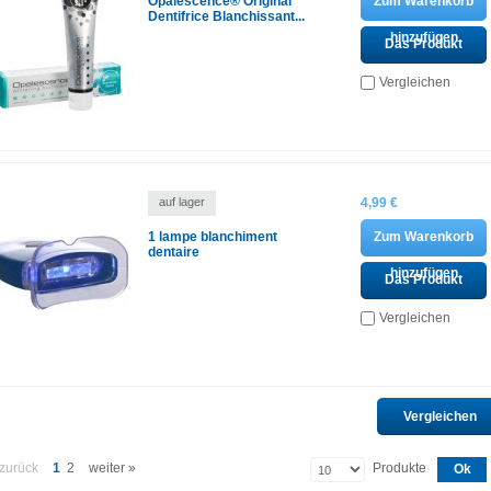
Opalescence® Original
Zum Warenkorb
Dentifrice Blanchissant...
hinzufügen
Das Produkt
ansehen
Vergleichen
auf lager
4,99 €
1 lampe blanchiment
Zum Warenkorb
dentaire
hinzufügen
Das Produkt
ansehen
Vergleichen
 zurück
1
2
weiter »
Produkte
Ok