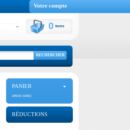
Votre compte
0
items
Panier :
RECHERCHER
PANIER
article
(vide)
RÉDUCTIONS