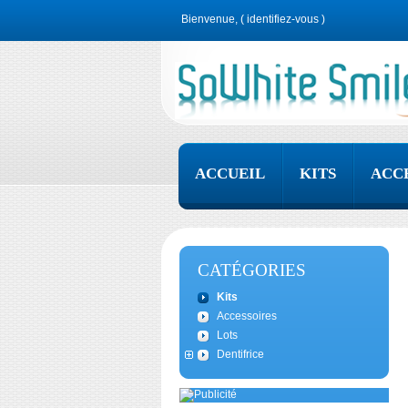
Bienvenue, (
identifiez-vous
)
ACCUEIL
KITS
ACC
CATÉGORIES
Kits
Accessoires
Lots
Dentifrice